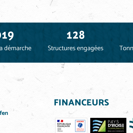
019
128
la démarche
Structures engagées
Tonn
FINANCEURS
fen