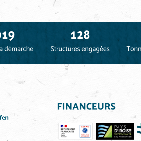
019
128
la démarche
Structures engagées
Tonn
FINANCEURS
fen