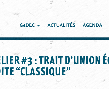
G4DEC
ACTUALITÉS
AGENDA
IER #3 : TRAIT D’UNION ÉCONOMIE SOCIALE ET SO
LIER #3 : TRAIT D’UNION 
DITE “CLASSIQUE”